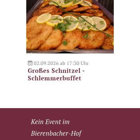
02.09.2026 ab 17:30 Uhr
08.09
Großes Schnitzel -
3 Tag
Schlemmerbuffet
Sept
Kein Event im
Bierenbacher-Hof