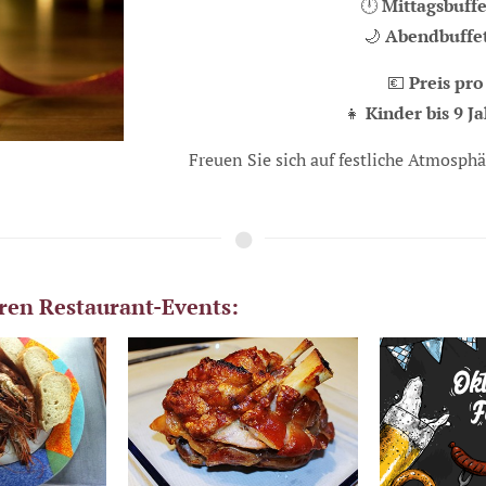
🕛
Mittagsbuffe
🌙
Abendbuffet
💶
Preis pro
👧
Kinder bis 9 J
Freuen Sie sich auf festliche Atmosphä
ren Restaurant-Events: