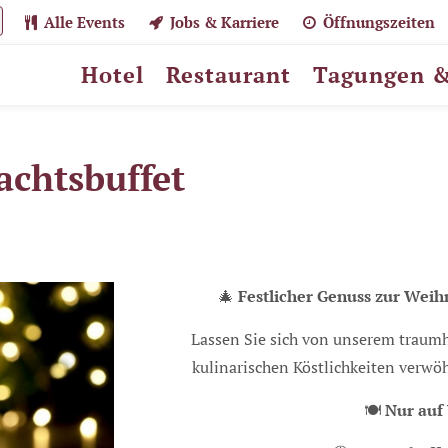
Alle Events
Jobs & Karriere
Öffnungszeiten
Hotel
Restaurant
Tagungen &
chtsbuffet
🎄
Festlicher Genuss zur Weih
Lassen Sie sich von unserem traumh
kulinarischen Köstlichkeiten verw
🍽️
Nur auf