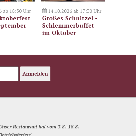
6 ab 18:30 Uhr
14.10.2026 ab 17:30 Uhr
18.11.2
ktoberfest
Großes Schnitzel -
Köstlic
eptember
Schlemmerbuffet
Gänsek
im Oktober
Anmelden
Unser Restaurant hat vom 3.8.-18.8.
Betriebsferien!