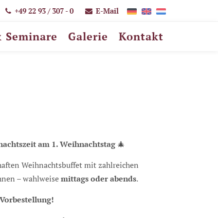
+49 22 93 / 307 - 0
E-Mail
 Seminare
Galerie
Kontakt
nachtszeit
am 1. Weihnachtstag
🎄
aften Weihnachtsbuffet mit zahlreichen
öhnen – wahlweise
mittags oder abends
.
 Vorbestellung!